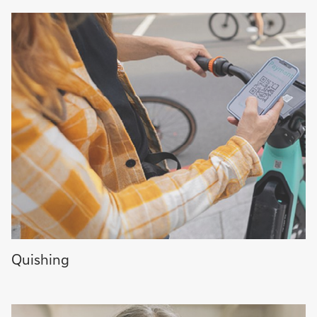
More
Quishing