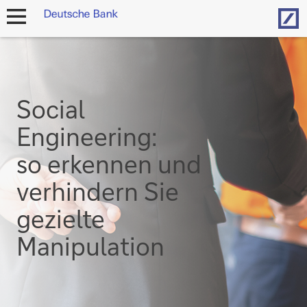
Hom
Navigation
öffnen
Social
Engineering:
so erkennen und
verhindern Sie
gezielte
Manipulation