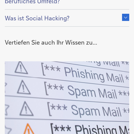
von
berufliches Umfeld?
Zeige
Inhalt
Was ist Social Hacking?
von
Vertiefen Sie auch Ihr Wissen zu...